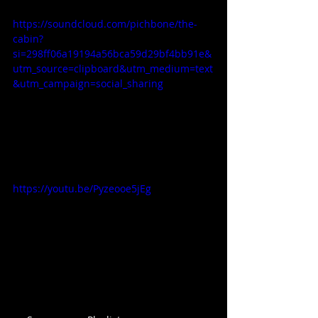
https://soundcloud.com/pichbone/the-
cabin?
si=298ff06a19194a56bca59d29bf4bb91e&
utm_source=clipboard&utm_medium=text
&utm_campaign=social_sharing
https://youtu.be/Pyzeooe5jEg