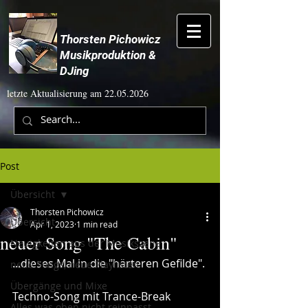
Thorsten Pichowicz
Musikproduktion &
DJing
letzte Aktualisierung am
22.05.2026
Post
Übersicht
Thorsten Pichowicz
Übersicht
Apr 1, 2023
1 min read
neuer Song "The Cabin"
Neuigkeiten aus der Musikszene
...dieses Mal in die "härteren Gefilde". 
neue Songs, neue Playlisten
Übergänge und Mixe
Techno-Song mit Trance-Break
Alles was oben nicht reinpasst