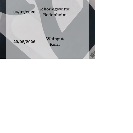
Schorlegewitter
06/07/2026
Bodenheim
Weingut
29/08/2026
Kern
Weingut
12/09/2026
Kern
© 2021 Thorsten Pichowicz
Musikproduktion & DJing